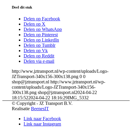
Deel dit stuk
Delen op Facebook
Delen op X
Delen op WhatsApp
Delen op Pinterest
Delen op LinkedIn
Delen op Tumblr
Delen op Vk
Delen op Reddit
Delen via e-mail
http://www.jztransport.nl/wp-content/uploads/Logo-
JZTransport-340x156-300x138.png
0
0
shop@jztransport.nl
http://www.jztransport.nl/wp-
content/uploads/Logo-JZTransport-340x156-
300x138.png
shop@jztransport.nl
2024-04-22
18:15:52
2024-04-22 18:16:29
IMG_5332
© Copyright - JZ Transport B.V.
Realisatie
BeenesIT
Link naar Facebook
Link naar Instagram